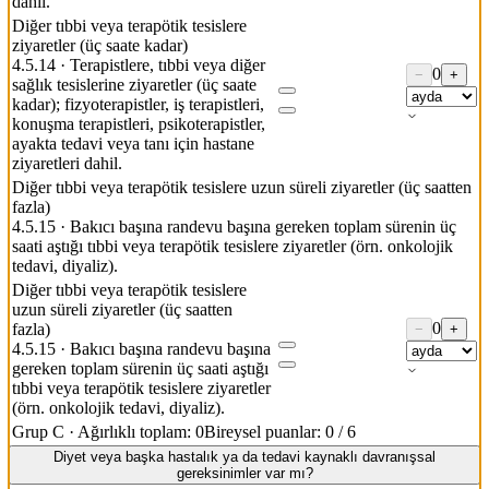
dahil.
Diğer tıbbi veya terapötik tesislere
ziyaretler (üç saate kadar)
4.5.14
·
Terapistlere, tıbbi veya diğer
0
−
+
sağlık tesislerine ziyaretler (üç saate
kadar); fizyoterapistler, iş terapistleri,
konuşma terapistleri, psikoterapistler,
ayakta tedavi veya tanı için hastane
ziyaretleri dahil.
Diğer tıbbi veya terapötik tesislere uzun süreli ziyaretler (üç saatten
fazla)
4.5.15
·
Bakıcı başına randevu başına gereken toplam sürenin üç
saati aştığı tıbbi veya terapötik tesislere ziyaretler (örn. onkolojik
tedavi, diyaliz).
Diğer tıbbi veya terapötik tesislere
uzun süreli ziyaretler (üç saatten
0
fazla)
−
+
4.5.15
·
Bakıcı başına randevu başına
gereken toplam sürenin üç saati aştığı
tıbbi veya terapötik tesislere ziyaretler
(örn. onkolojik tedavi, diyaliz).
Grup C
·
Ağırlıklı toplam: 0
Bireysel puanlar: 0 / 6
Diyet veya başka hastalık ya da tedavi kaynaklı davranışsal
gereksinimler var mı?