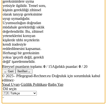
gereksinimlere uyma
yetisiyle ilgilidir. Temel soru,
kişinin gerekliliği zihinsel
olarak tanıyıp gereksinime
uyup uymadığıdır.
Uyumsuzluğun doğrudan
müdahale gerektirdiği sıklık
değerlendirilir. Bu, zihinsel
yeteneklerini koruyan
kişilerde tıbbi reçetelerin
kendi iradesiyle
reddedilmesini kapsamaz.
Herhangi bir gereksinim
yoksa 'geçerli değil, gerekli
değil' işaretlenmelidir.
Bireysel puanların toplamı:
0
/
15
Ağırlıklı puanlar:
0
/
20
←
Geri
İleri
İleri
→
©
2025
– Pflegegrad-Rechner.eu
·
Doğruluk için sorumluluk kabul
edilmez
·
Yasal Uyarı
·
Gizlilik Politikası
·
Bağış Yap
·
Dil seçin