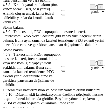
Yara pansumanı ve yara bakımı
4.5.8
·
Kronik yaraların bakımı (örn.
0
−
+
venöz bacak ülseri, bası yarası).
Aralıklı oluşan ancak kalıcı tedavi
edilebilir yaralar da kronik olarak
kabul edilir.
Stoma bakımı
4.5.9
·
Trakeostomi, PEG, suprapubik mesane kateteri,
üreterostomi, kolo- veya ileostomi gibi yapay vücut açıklıklarının
bakımı. Buna aynı zamanda kateteri temizleme, PEG eklenti yerini
dezenfekte etme ve gerekirse pansuman değiştirme de dahildir.
Stoma bakımı
4.5.9
·
Trakeostomi, PEG, suprapubik
mesane kateteri, üreterostomi, kolo-
0
veya ileostomi gibi yapay vücut
−
+
açıklıklarının bakımı. Buna aynı
zamanda kateteri temizleme, PEG
eklenti yerini dezenfekte etme ve
gerekirse pansuman değiştirme de
dahildir.
Düzenli tekli kateterizasyon ve boşaltım yöntemlerinin kullanımı
4.5.10
·
Düzenli tekli kateterizasyonlar özellikle nörojenik mesane
boşaltım bozukluklarında görülür. Boşaltım yöntemleri; lavman,
iklisol ve dijital boşaltım kullanımını ifade eder.