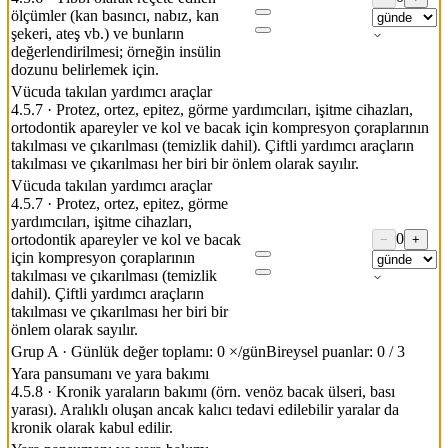
ölçümler (kan basıncı, nabız, kan
şekeri, ateş vb.) ve bunların
değerlendirilmesi; örneğin insülin
dozunu belirlemek için.
Vücuda takılan yardımcı araçlar
4.5.7
·
Protez, ortez, epitez, görme yardımcıları, işitme cihazları,
ortodontik apareyler ve kol ve bacak için kompresyon çoraplarının
takılması ve çıkarılması (temizlik dahil). Çiftli yardımcı araçların
takılması ve çıkarılması her biri bir önlem olarak sayılır.
Vücuda takılan yardımcı araçlar
4.5.7
·
Protez, ortez, epitez, görme
yardımcıları, işitme cihazları,
0
ortodontik apareyler ve kol ve bacak
−
+
için kompresyon çoraplarının
takılması ve çıkarılması (temizlik
dahil). Çiftli yardımcı araçların
takılması ve çıkarılması her biri bir
önlem olarak sayılır.
Grup A
·
Günlük değer toplamı: 0 ×/gün
Bireysel puanlar: 0 / 3
Yara pansumanı ve yara bakımı
4.5.8
·
Kronik yaraların bakımı (örn. venöz bacak ülseri, bası
yarası). Aralıklı oluşan ancak kalıcı tedavi edilebilir yaralar da
kronik olarak kabul edilir.