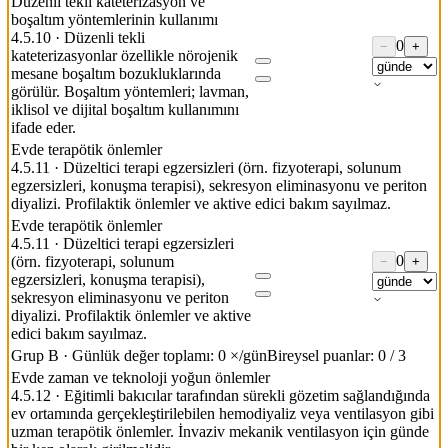
Düzenli tekli kateterizasyon ve
boşaltım yöntemlerinin kullanımı
4.5.10
·
Düzenli tekli
0
−
+
kateterizasyonlar özellikle nörojenik
mesane boşaltım bozukluklarında
görülür. Boşaltım yöntemleri; lavman,
iklisol ve dijital boşaltım kullanımını
ifade eder.
Evde terapötik önlemler
4.5.11
·
Düzeltici terapi egzersizleri (örn. fizyoterapi, solunum
egzersizleri, konuşma terapisi), sekresyon eliminasyonu ve periton
diyalizi. Profilaktik önlemler ve aktive edici bakım sayılmaz.
Evde terapötik önlemler
4.5.11
·
Düzeltici terapi egzersizleri
0
(örn. fizyoterapi, solunum
−
+
egzersizleri, konuşma terapisi),
sekresyon eliminasyonu ve periton
diyalizi. Profilaktik önlemler ve aktive
edici bakım sayılmaz.
Grup B
·
Günlük değer toplamı: 0 ×/gün
Bireysel puanlar: 0 / 3
Evde zaman ve teknoloji yoğun önlemler
4.5.12
·
Eğitimli bakıcılar tarafından sürekli gözetim sağlandığında
ev ortamında gerçekleştirilebilen hemodiyaliz veya ventilasyon gibi
uzman terapötik önlemler. İnvaziv mekanik ventilasyon için günde