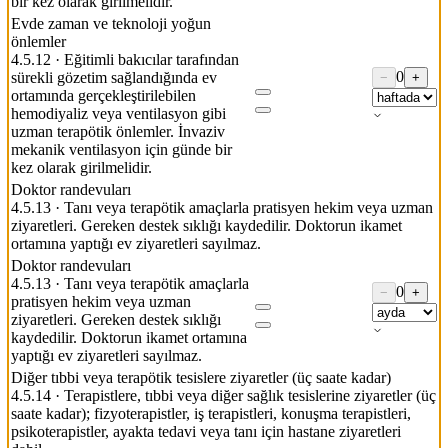
bir kez olarak girilmelidir.
Evde zaman ve teknoloji yoğun
önlemler
4.5.12
·
Eğitimli bakıcılar tarafından
0
sürekli gözetim sağlandığında ev
−
+
ortamında gerçekleştirilebilen
hemodiyaliz veya ventilasyon gibi
uzman terapötik önlemler. İnvaziv
mekanik ventilasyon için günde bir
kez olarak girilmelidir.
Doktor randevuları
4.5.13
·
Tanı veya terapötik amaçlarla pratisyen hekim veya uzman
ziyaretleri. Gereken destek sıklığı kaydedilir. Doktorun ikamet
ortamına yaptığı ev ziyaretleri sayılmaz.
Doktor randevuları
4.5.13
·
Tanı veya terapötik amaçlarla
0
−
+
pratisyen hekim veya uzman
ziyaretleri. Gereken destek sıklığı
kaydedilir. Doktorun ikamet ortamına
yaptığı ev ziyaretleri sayılmaz.
Diğer tıbbi veya terapötik tesislere ziyaretler (üç saate kadar)
4.5.14
·
Terapistlere, tıbbi veya diğer sağlık tesislerine ziyaretler (üç
saate kadar); fizyoterapistler, iş terapistleri, konuşma terapistleri,
psikoterapistler, ayakta tedavi veya tanı için hastane ziyaretleri