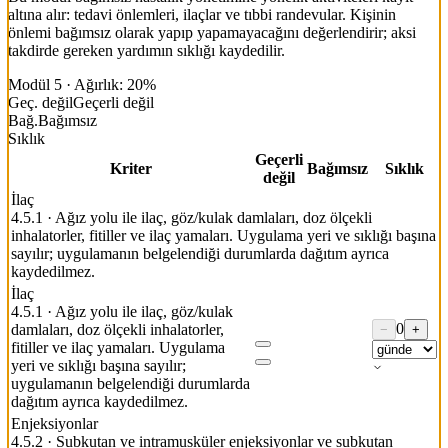
altına alır: tedavi önlemleri, ilaçlar ve tıbbi randevular. Kişinin
önlemi bağımsız olarak yapıp yapamayacağını değerlendirir; aksi
takdirde gereken yardımın sıklığı kaydedilir.
Modül 5
·
Ağırlık: 20%
Geç. değil
Geçerli değil
Bağ.
Bağımsız
Sıklık
Geçerli
Kriter
Bağımsız
Sıklık
değil
İlaç
4.5.1
·
Ağız yolu ile ilaç, göz/kulak damlaları, doz ölçekli
inhalatorler, fitiller ve ilaç yamaları. Uygulama yeri ve sıklığı başına
sayılır; uygulamanın belgelendiği durumlarda dağıtım ayrıca
kaydedilmez.
İlaç
4.5.1
·
Ağız yolu ile ilaç, göz/kulak
0
damlaları, doz ölçekli inhalatorler,
−
+
fitiller ve ilaç yamaları. Uygulama
yeri ve sıklığı başına sayılır;
uygulamanın belgelendiği durumlarda
dağıtım ayrıca kaydedilmez.
Enjeksiyonlar
4.5.2
·
Subkutan ve intramusküler enjeksiyonlar ve subkutan