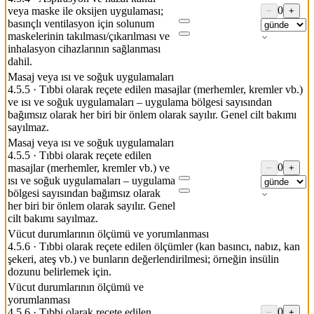
0
veya maske ile oksijen uygulaması;
−
+
basınçlı ventilasyon için solunum
maskelerinin takılması/çıkarılması ve
inhalasyon cihazlarının sağlanması
dahil.
Masaj veya ısı ve soğuk uygulamaları
4.5.5
·
Tıbbi olarak reçete edilen masajlar (merhemler, kremler vb.)
ve ısı ve soğuk uygulamaları – uygulama bölgesi sayısından
bağımsız olarak her biri bir önlem olarak sayılır. Genel cilt bakımı
sayılmaz.
Masaj veya ısı ve soğuk uygulamaları
4.5.5
·
Tıbbi olarak reçete edilen
0
masajlar (merhemler, kremler vb.) ve
−
+
ısı ve soğuk uygulamaları – uygulama
bölgesi sayısından bağımsız olarak
her biri bir önlem olarak sayılır. Genel
cilt bakımı sayılmaz.
Vücut durumlarının ölçümü ve yorumlanması
4.5.6
·
Tıbbi olarak reçete edilen ölçümler (kan basıncı, nabız, kan
şekeri, ateş vb.) ve bunların değerlendirilmesi; örneğin insülin
dozunu belirlemek için.
Vücut durumlarının ölçümü ve
yorumlanması
0
4.5.6
·
Tıbbi olarak reçete edilen
−
+