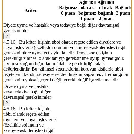
Ağırlıklı
Ağırlıklı
Bağımsız
olarak
olarak
Bağımlı
Kriter
0
puan
bağımsız
bağımlı
3
puan
1
puan
2
puan
Diyete uyma ve hastalık veya tedaviye bağlı diğer davranışsal
gereksinimler
?
4.5.16
·
Bu kriter, kişinin tıbbi olarak reçete edilen diyetlere ve
hayati işlevlerle (özellikle solunum ve kardiyovasküler işlev) ilgili
gereksinimlere uyma yetisiyle ilgilidir. Temel soru, kişinin
gerekliliği zihinsel olarak tanıyıp gereksinime uyup uymadığıdır.
Uyumsuzluğun doğrudan müdahale gerektirdiği sıklık
değerlendirilir. Bu, zihinsel yeteneklerini koruyan kişilerde tıbbi
reçetelerin kendi iradesiyle reddedilmesini kapsamaz. Herhangi bir
gereksinim yoksa 'geçerli değil, gerekli değil' işaretlenmelidir.
Diyete uyma ve hastalık
veya tedaviye bağlı diğer
davranışsal gereksinimler
?
4.5.16
·
Bu kriter, kişinin
tıbbi olarak reçete edilen
diyetlere ve hayati işlevlerle
(özellikle solunum ve
kardiyovasküler işlev) ilgili