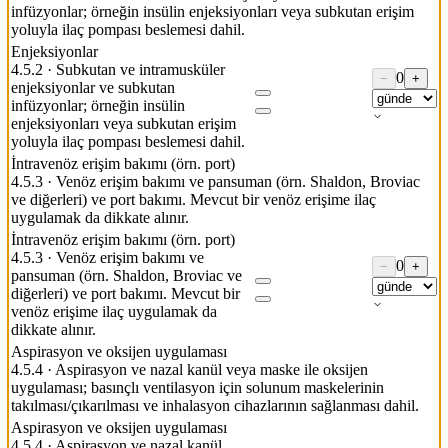
infüzyonlar; örneğin insülin enjeksiyonları veya subkutan erişim
yoluyla ilaç pompası beslemesi dahil.
Enjeksiyonlar
4.5.2
·
Subkutan ve intramusküler
0
−
+
enjeksiyonlar ve subkutan
infüzyonlar; örneğin insülin
enjeksiyonları veya subkutan erişim
yoluyla ilaç pompası beslemesi dahil.
İntravenöz erişim bakımı (örn. port)
4.5.3
·
Venöz erişim bakımı ve pansuman (örn. Shaldon, Broviac
ve diğerleri) ve port bakımı. Mevcut bir venöz erişime ilaç
uygulamak da dikkate alınır.
İntravenöz erişim bakımı (örn. port)
4.5.3
·
Venöz erişim bakımı ve
0
−
+
pansuman (örn. Shaldon, Broviac ve
diğerleri) ve port bakımı. Mevcut bir
venöz erişime ilaç uygulamak da
dikkate alınır.
Aspirasyon ve oksijen uygulaması
4.5.4
·
Aspirasyon ve nazal kanül veya maske ile oksijen
uygulaması; basınçlı ventilasyon için solunum maskelerinin
takılması/çıkarılması ve inhalasyon cihazlarının sağlanması dahil.
Aspirasyon ve oksijen uygulaması
4.5.4
·
Aspirasyon ve nazal kanül