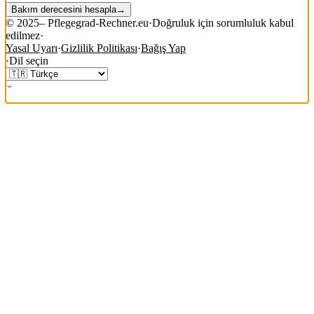
Bakım derecesini hesapla
→
©
2025
– Pflegegrad-Rechner.eu
·
Doğruluk için sorumluluk kabul
edilmez
·
Yasal Uyarı
·
Gizlilik Politikası
·
Bağış Yap
·
Dil seçin