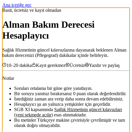
Ana içeriğe geç
Basit, ücretsiz ve kayıt olmadan
Alman Bakım Derecesi
Hesaplayıcı
Sağlık Hizmetinin güncel kılavuzlarına dayanarak beklenen Alman
bakım derecenizi (Pflegegrad) dakikalar içinde belirleyin.
10–20 dakika
Kayıt gerekmez
Ücretsiz
Yazdır ve paylaş
Notlar
Soruları ortalama bir güne göre yanıtlayın.
Bir soruyu yanıtsız bırakırsanız 0 puan olarak değerlendirilir.
İstediğiniz zaman ara verip daha sonra devam edebilirsiniz.
Hesaplayıcı şu an yalnızca yetişkinler için geçerlidir.
SGB XI kapsamında
Sağlık Hizmetinin güncel kılavuzları
(
yeni sekmede açılır
)
esas alınmaktadır.
Bu metinler Türkçeye makine çevirisiyle çevrilmiştir ve tam
olarak doğru olmayabilir.