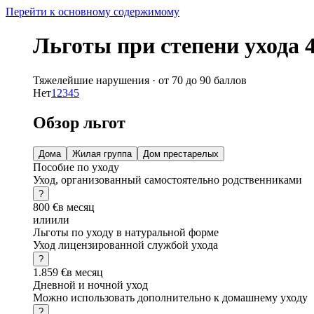
Перейти к основному содержимому
Льготы при степени ухода 
Тяжелейшие нарушения
·
от 70 до 90 баллов
Нет
1
2
3
4
5
Обзор льгот
Дома
Жилая группа
Дом престарелых
Пособие по уходу
Уход, организованный самостоятельно родственниками
?
800 €
в месяц
или
или
Льготы по уходу в натуральной форме
Уход лицензированной службой ухода
?
1.859 €
в месяц
Дневной и ночной уход
Можно использовать дополнительно к домашнему уходу
?