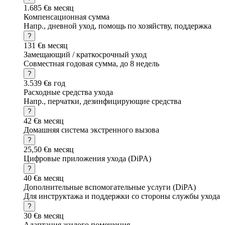
1.685 €
в месяц
Компенсационная сумма
Напр., дневной уход, помощь по хозяйству, поддержка
?
131 €
в месяц
Замещающий / краткосрочный уход
Совместная годовая сумма, до 8 недель
?
3.539 €
в год
Расходные средства ухода
Напр., перчатки, дезинфицирующие средства
?
42 €
в месяц
Домашняя система экстренного вызова
?
25,50 €
в месяц
Цифровые приложения ухода (DiPA)
?
40 €
в месяц
Дополнительные вспомогательные услуги (DiPA)
Для инструктажа и поддержки со стороны службы ухода
?
30 €
в месяц
Адаптация жилого помещения