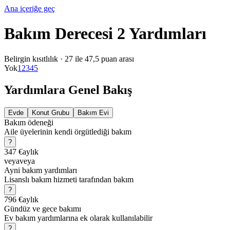
Ana içeriğe geç
Bakım Derecesi 2 Yardımları
Belirgin kısıtlılık
·
27 ile 47,5 puan arası
Yok
1
2
3
4
5
Yardımlara Genel Bakış
Evde
Konut Grubu
Bakım Evi
Bakım ödeneği
Aile üyelerinin kendi örgütlediği bakım
?
347 €
aylık
veya
veya
Ayni bakım yardımları
Lisanslı bakım hizmeti tarafından bakım
?
796 €
aylık
Gündüz ve gece bakımı
Ev bakım yardımlarına ek olarak kullanılabilir
?