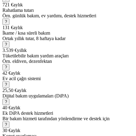
721 €
aylık
Rahatlama tutarı
Örn. günlük bakım, ev yardımı, destek hizmetleri
?
131 €
aylık
İkame / kısa süreli bakım
Ortak yıllık tutar, 8 haftaya kadar
?
3.539 €
yıllık
Tüketilebilir bakım yardım araçları
Örn. eldiven, dezenfektan
?
42 €
aylık
Ev acil çağrı sistemi
?
25,50 €
aylık
Dijital bakım uygulamaları (DiPA)
?
40 €
aylık
Ek DiPA destek hizmetleri
Bir bakım hizmeti tarafından yönlendirme ve destek için
?
30 €
aylık
Konut uyarlaması