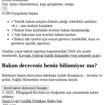
Örn. banyo düzenlemesi, kapı genişletme, rampa
?
4.180 €
uygulama başına
✓
Teknik bakım araçları (bakım yatağı, tekerlekli sandalye
vb.) – tam maliyet karşılanır
✓
Bakım fonu tarafından ücretsiz bakım danışmanlığı
✓
Aile bakıcıları için ücretsiz bakım kursları
✓
Bakıcı aile üyeleri için sosyal güvence (emeklilik, kaza ve
gerekirse işsizlik sigortası)
Tutarlar, yasal bakım sigortası kapsamındaki 2026 yılı azami
tutarlarıdır,
Kaynak: Federal Sağlık Bakanlığı
(
yeni sekmede açılır
)
.
Bakım dereceniz henüz bilinmiyor mu?
Beklenen bakım derecenizi dakikalar içinde hesaplayın – ücretsiz ve
şeffaf, Sağlık Hizmetinin resmi kılavuzlarına dayalı.
Şimdi bakım derecesini hesapla
©
2025
– Pflegegrad-Rechner.eu
·
Doğruluk için sorumluluk kabul
edilmez
·
Yasal Uyarı
·
Gizlilik Politikası
·
Bağış Yap