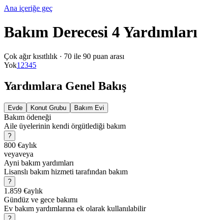
Ana içeriğe geç
Bakım Derecesi 4 Yardımları
Çok ağır kısıtlılık
·
70 ile 90 puan arası
Yok
1
2
3
4
5
Yardımlara Genel Bakış
Evde
Konut Grubu
Bakım Evi
Bakım ödeneği
Aile üyelerinin kendi örgütlediği bakım
?
800 €
aylık
veya
veya
Ayni bakım yardımları
Lisanslı bakım hizmeti tarafından bakım
?
1.859 €
aylık
Gündüz ve gece bakımı
Ev bakım yardımlarına ek olarak kullanılabilir
?