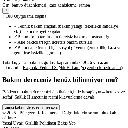
Örn. banyo düzenlemesi, kapı genişletme, rampa
?
4.180 €
uygulama başına
✓
Teknik bakım araçları (bakım yatağı, tekerlekli sandalye
vb.) – tam maliyet karşılanır
✓
Bakım fonu tarafından ücretsiz bakım danışmanlığı
✓
Aile bakıcıları için ücretsiz bakım kursları
✓
Bakıcı aile üyeleri için sosyal güvence (emeklilik, kaza ve
gerekirse işsizlik sigortası)
Tutarlar, yasal bakım sigortası kapsamındaki 2026 yılı azami
tutarlarıdır,
Kaynak: Federal Sağlık Bakanlığı
(
yeni sekmede açılır
)
.
Bakım dereceniz henüz bilinmiyor mu?
Beklenen bakım derecenizi dakikalar içinde hesaplayın – ücretsiz ve
şeffaf, Sağlık Hizmetinin resmi kılavuzlarına dayalı.
Şimdi bakım derecesini hesapla
©
2025
– Pflegegrad-Rechner.eu
·
Doğruluk için sorumluluk kabul
edilmez
·
Yasal Uyarı
·
Gizlilik Politikası
·
Bağış Yap