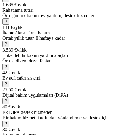
1.685 €
aylık
Rahatlama tutarı
Örn. günlük bakım, ev yardımı, destek hizmetleri
?
131 €
aylık
İkame / kısa süreli bakım
Ortak yıllık tutar, 8 haftaya kadar
?
3.539 €
yıllık
Tüketilebilir bakım yardım araçları
Örn. eldiven, dezenfektan
?
42 €
aylık
Ev acil çağrı sistemi
?
25,50 €
aylık
Dijital bakım uygulamaları (DiPA)
?
40 €
aylık
Ek DiPA destek hizmetleri
Bir bakım hizmeti tarafından yönlendirme ve destek için
?
30 €
aylık
Konut uyarlaması